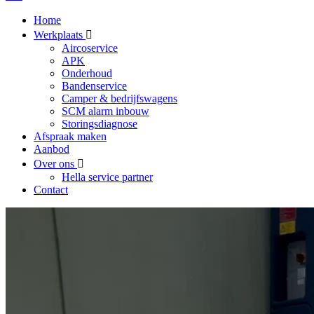
Home
Werkplaats
Aircoservice
APK
Onderhoud
Bandenservice
Camper & bedrijfswagens
SCM alarm inbouw
Storingsdiagnose
Afspraak maken
Aanbod
Over ons
Hella service partner
Contact